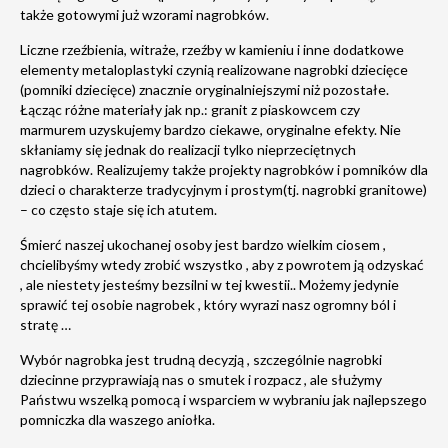
także gotowymi już wzorami nagrobków.
Liczne rzeźbienia, witraże, rzeźby w kamieniu i inne dodatkowe
elementy metaloplastyki czynią realizowane nagrobki dziecięce
(pomniki dziecięce) znacznie oryginalniejszymi niż pozostałe.
Łącząc różne materiały jak np.: granit z piaskowcem czy
marmurem uzyskujemy bardzo ciekawe, oryginalne efekty. Nie
skłaniamy się jednak do realizacji tylko nieprzeciętnych
nagrobków. Realizujemy także projekty nagrobków i pomników dla
dzieci o charakterze tradycyjnym i prostym(tj. nagrobki granitowe)
– co często staje się ich atutem.
Śmierć naszej ukochanej osoby jest bardzo wielkim ciosem ,
chcielibyśmy wtedy zrobić wszystko , aby z powrotem ją odzyskać
, ale niestety jesteśmy bezsilni w tej kwestii.. Możemy jedynie
sprawić tej osobie nagrobek , który wyrazi nasz ogromny ból i
stratę …
Wybór nagrobka jest trudną decyzją , szczególnie nagrobki
dziecinne przyprawiają nas o smutek i rozpacz , ale służymy
Państwu wszelką pomocą i wsparciem w wybraniu jak najlepszego
pomniczka dla waszego aniołka.